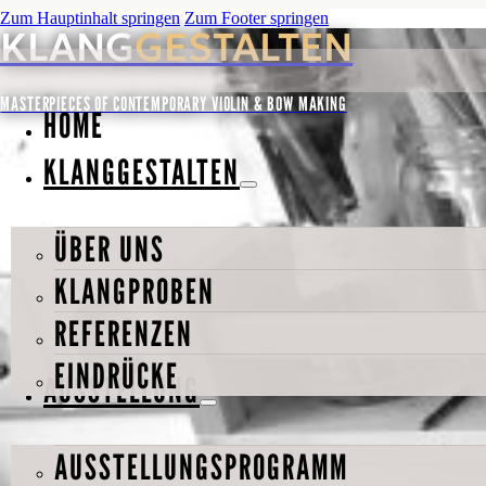
Zum Hauptinhalt springen
Zum Footer springen
KLANG
GESTALTEN
MASTERPIECES OF CONTEMPORARY VIOLIN & BOW MAKING
HOME
KLANGGESTALTEN
ÜBER UNS
KLANGPROBEN
REFERENZEN
EINDRÜCKE
AUSSTELLUNG
AUSSTELLUNGSPROGRAMM