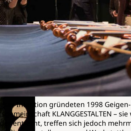
ist Klanggestalten?
00 Jahren lebten die Meister Cremonas
usch untereinander kann der Grund für
den werden. Die Geigenbauer:innen insp
 die Gelegenheit, die Streichinstrumen
nander zu vergleichen. Heute kann ein
GGESTALTEN wieder finden.
ieser Intention gründeten 1998 Geigen
tsgemeinschaft KLANGGESTALTEN – sie
der entfernt, treffen sich jedoch mehr