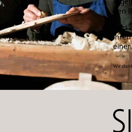
regel
den B
Und a
ihren
einer
Wir dan