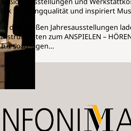
mäßige Ausstellungen und Werkstattkon
lick für Klangqualität und inspiriert M
uf den großen Jahresausstellungen lad
 Instrumenten zum ANSPIELEN – HÖREN 
 Tür sozusagen…
ken: