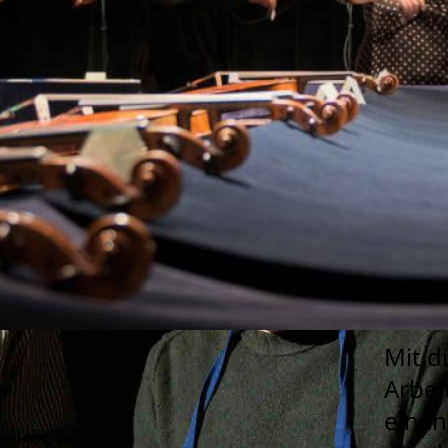
Was 
Vor 3
Austa
gefun
hatte
mitei
KLAN
Mit d
Arbei
einan