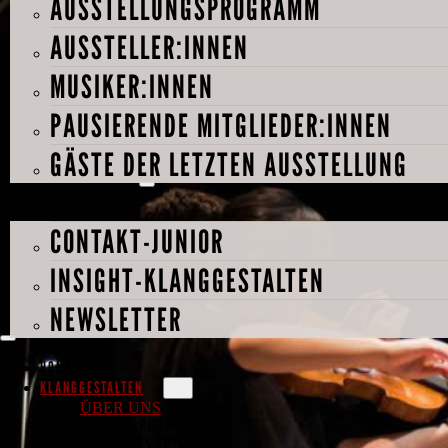
AUSSTELLUNGSPROGRAMM
AUSSTELLER:INNEN
MUSIKER:INNEN
PAUSIERENDE MITGLIEDER:INNEN
GÄSTE DER LETZTEN AUSSTELLUNG
PROJEKTE
CONTAKT-JUNIOR
INSIGHT-KLANGGESTALTEN
NEWSLETTER
Über Klanggestalten
HOME
KLANGGESTALTEN
ÜBER UNS
KLANGPROBEN
REFERENZEN