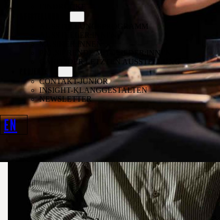
EINDRÜCKE
AUSSTELLUNG
AUSSTELLUNGSPROGRAMM
AUSSTELLER:INNEN
MUSIKER:INNEN
PAUSIERENDE MITGLIEDER:INNEN
GÄSTE DER LETZTEN AUSSTELLUNG
PROJEKTE
CONTAKT-JUNIOR
INSIGHT-KLANGGESTALTEN
NEWSLETTER
EN