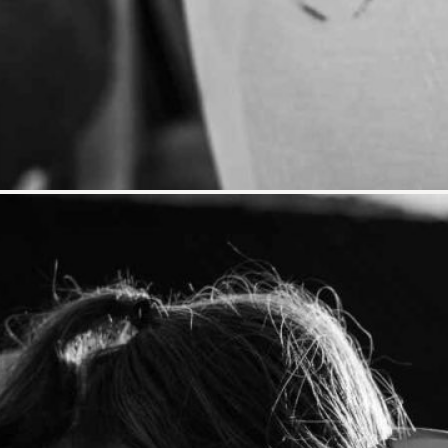
 wuchs auf in Simbabwe. Sie erlernte d
und eröffnete dort ihre Werkstatt zur
abei eine große Rolle zum Erlernen der 
er Instrumente auszuweiten. Außerdem bi