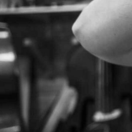
- Zu Gast
Stenhagenvägen 53
448 50 Tollered
Sweden
+46 (0) 702 791686
Biographie