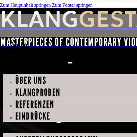
Zum Hauptinhalt springen
Zum Footer springen
KLANG
GEST
MASTERPIECES OF CONTEMPORARY VIO
HOME
KLANGGESTALTEN
ÜBER UNS
KLANGPROBEN
REFERENZEN
EINDRÜCKE
AUSSTELLUNG