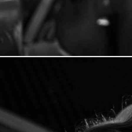
Elinore Morris wurde geboren und
Jahr 2004 zog sie nach Schweden 
Bassbauern und Musikern spielte d
Lage ihre Arbeit auf den Bau neu
und lohnendes Arbeitsleben.