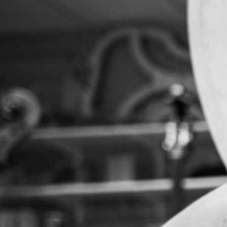
Elinore Morris
Bassbauerin