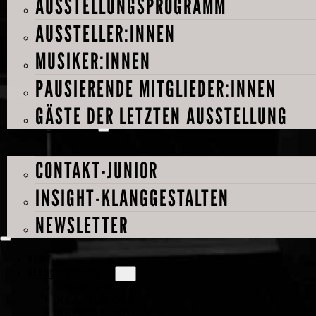
AUSSTELLUNGSPROGRAMM
AUSSTELLER:INNEN
MUSIKER:INNEN
PAUSIERENDE MITGLIEDER:INNEN
GÄSTE DER LETZTEN AUSSTELLUNG
PROJEKTE
CONTAKT-JUNIOR
INSIGHT-KLANGGESTALTEN
NEWSLETTER
HOME
KLANGGESTALTEN
ÜBER UNS
KLANGPROBEN
REFERENZEN