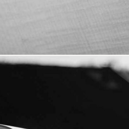
as Kontrabssspielen in Südafrika und 
 Reparatur von Kontrabässen. Der Konta
fachspezifischen Fertigkeiten und Fähig
ldet sie Lehrlinge und Praktikanten au