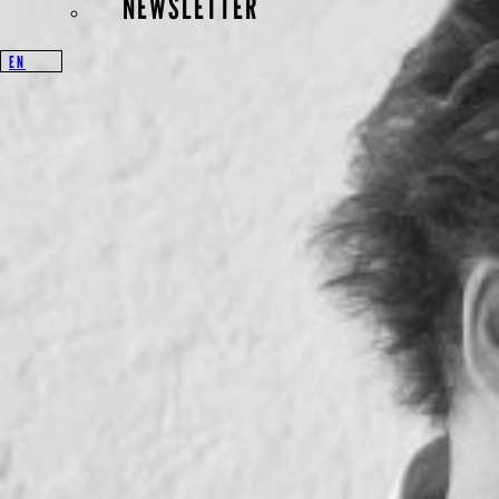
NEWSLETTER
CH-6370 Stans,
Schweiz
EN
+41 79 373 55 29
Biographie